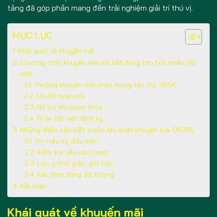
tảng đã góp phần mang đến trải nghiệm giải trí thú vị.
MỤC LỤC
Khái quát về khuyến mãi
Chương trình khuyến mãi nổi bật đang thu hút nhiều hội
viên
Thưởng khuyến mãi chào mừng tân thủ 365K
Ưu đãi hoàn trả
Hỗ trợ khi cược thua
Tri ân hội viên định kỳ
Những điểm cần biết trước khi nhận khuyến mãi OK365
Tìm hiểu kỹ điều kiện
Kiểm tra yêu cầu cược
Lưu ý thời gian, giới hạn
Xác định đúng đối tượng
Kết luận
Khái quát về khuyến mãi