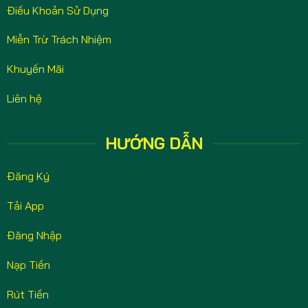
Điều Khoản Sử Dụng
Miễn Trừ Trách Nhiệm
Khuyến Mãi
Liên hệ
HƯỚNG DẪN
Đăng Ký
Tải App
Đăng Nhập
Nạp Tiền
Rút Tiền