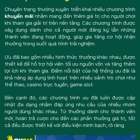
Chuyên trang thường xuyên triển khai nhiều chương trình
khuyến mãi
nhằm mang đến thêm giá trị cho người chơi
khi tham gia giải trí trên nền tảng. Các chương trình được
xây dựng dành cho cả người mới đăng ký lẫn những
thành viên đang hoạt động, giúp gia tăng cơ hội nhận
thưởng trong suốt quá trình trải nghiệm.
Ưu đãi bao gồm nhiều hình thức thưởng khác nhau, được
thiết kế để hỗ trợ hội viên tối ưu nguồn vốn và tăng thêm
lợi ích khi tham gia. Điểm nổi bật của hệ thống ưu đãi là
khả năng áp dụng linh hoạt trên nhiều sảnh trò chơi như
thể thao, casino trực tuyến, game slot.
Bên cạnh đó, các chương trình ưu đãi luôn được cập
nhật đa dạng nhằm đáp ứng nhu cầu của nhiều nhóm
người dùng khác nhau. Từ thưởng dành cho thành viên
mới, hoàn trả cược cho đến các phần thưởng giá trị, tất
cả đều được thiết kế với điều kiện minh bạch, rõ ràng.