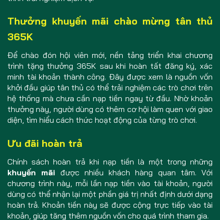
Thưởng khuyến mãi chào mừng tân thủ
365K
Để chào đón hội viên mới, nền tảng triển khai chương
trình tặng thưởng 365K sau khi hoàn tất đăng ký, xác
minh tài khoản thành công. Đây được xem là nguồn vốn
khởi đầu giúp tân thủ có thể trải nghiệm các trò chơi trên
hệ thống mà chưa cần nạp tiền ngay từ đầu. Nhờ khoản
thưởng này, người dùng có thêm cơ hội làm quen với giao
diện, tìm hiểu cách thức hoạt động của từng trò chơi.
Ưu đãi hoàn trả
Chính sách hoàn trả khi nạp tiền là một trong những
khuyến mãi
được nhiều khách hàng quan tâm. Với
chương trình này, mỗi lần nạp tiền vào tài khoản, người
dùng có thể nhận lại một phần giá trị nhất định dưới dạng
hoàn trả. Khoản tiền này sẽ được cộng trực tiếp vào tài
khoản, giúp tăng thêm nguồn vốn cho quá trình tham gia.